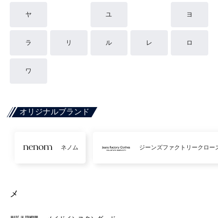
ヤ
ユ
ヨ
ラ
リ
ル
レ
ロ
ワ
オリジナルブランド
ネノム
ジーンズファクトリークロー
メ