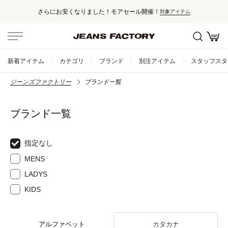
さらにお安くなりました！モアセール開催！
対象アイテム
新着アイテム
カテゴリ
ブランド
別注アイテム
スタッフスタ
ジーンズファクトリー
ブランド一覧
ブランド一覧
指定なし
MENS
LADYS
KIDS
アルファベット
カタカナ