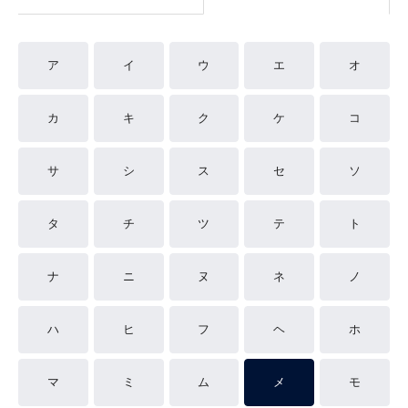
ア
イ
ウ
エ
オ
カ
キ
ク
ケ
コ
サ
シ
ス
セ
ソ
タ
チ
ツ
テ
ト
ナ
ニ
ヌ
ネ
ノ
ハ
ヒ
フ
ヘ
ホ
マ
ミ
ム
メ
モ