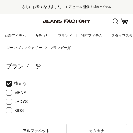
さらにお安くなりました！モアセール開催！
対象アイテム
新着アイテム
カテゴリ
ブランド
別注アイテム
スタッフスタ
ジーンズファクトリー
ブランド一覧
ブランド一覧
指定なし
MENS
LADYS
KIDS
アルファベット
カタカナ