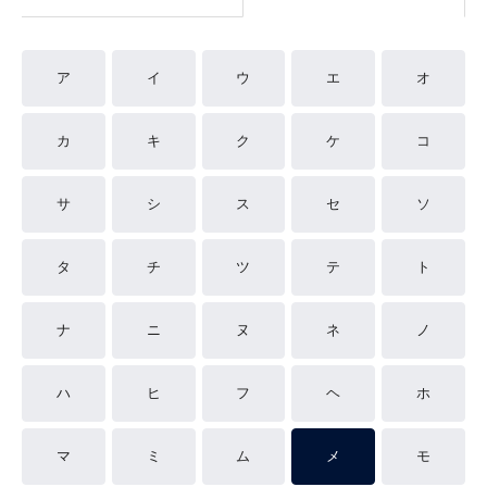
ア
イ
ウ
エ
オ
カ
キ
ク
ケ
コ
サ
シ
ス
セ
ソ
タ
チ
ツ
テ
ト
ナ
ニ
ヌ
ネ
ノ
ハ
ヒ
フ
ヘ
ホ
マ
ミ
ム
メ
モ