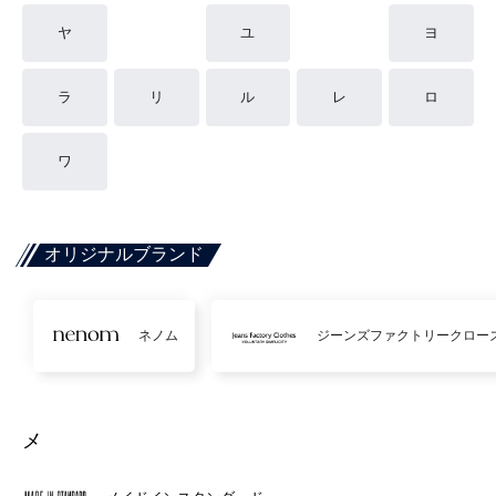
ヤ
ユ
ヨ
ラ
リ
ル
レ
ロ
ワ
オリジナルブランド
ネノム
ジーンズファクトリークロー
メ