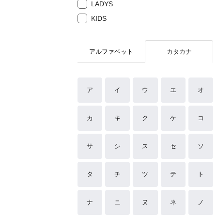
LADYS
KIDS
アルファベット
カタカナ
ア
イ
ウ
エ
オ
カ
キ
ク
ケ
コ
サ
シ
ス
セ
ソ
タ
チ
ツ
テ
ト
ナ
ニ
ヌ
ネ
ノ