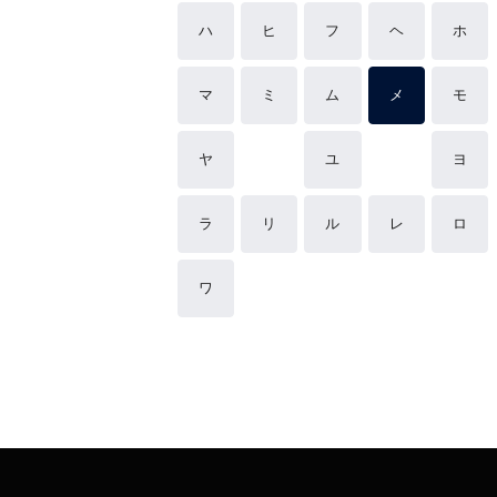
ハ
ヒ
フ
ヘ
ホ
マ
ミ
ム
メ
モ
ヤ
ユ
ヨ
ラ
リ
ル
レ
ロ
ワ