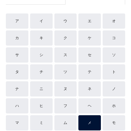
ア
イ
ウ
エ
オ
カ
キ
ク
ケ
コ
サ
シ
ス
セ
ソ
タ
チ
ツ
テ
ト
ナ
ニ
ヌ
ネ
ノ
ハ
ヒ
フ
ヘ
ホ
マ
ミ
ム
メ
モ