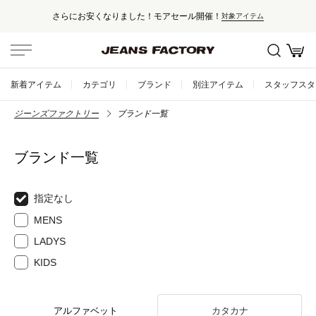
さらにお安くなりました！モアセール開催！
対象アイテム
新着アイテム
カテゴリ
ブランド
別注アイテム
スタッフスタ
ジーンズファクトリー
ブランド一覧
ブランド一覧
指定なし
MENS
LADYS
KIDS
アルファベット
カタカナ