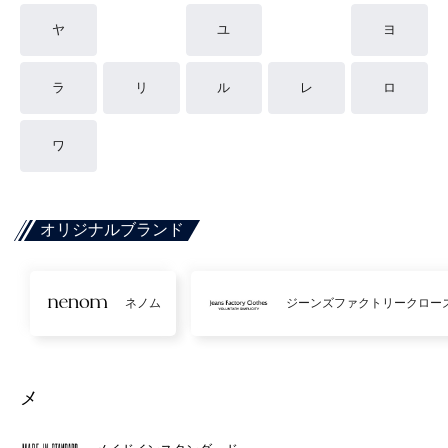
ヤ
ユ
ヨ
ラ
リ
ル
レ
ロ
ワ
オリジナルブランド
ネノム
ジーンズファクトリークロー
メ