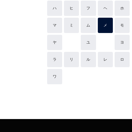
ハ
ヒ
フ
ヘ
ホ
マ
ミ
ム
メ
モ
ヤ
ユ
ヨ
ラ
リ
ル
レ
ロ
ワ