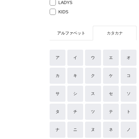
LADYS
KIDS
アルファベット
カタカナ
ア
イ
ウ
エ
オ
カ
キ
ク
ケ
コ
サ
シ
ス
セ
ソ
タ
チ
ツ
テ
ト
ナ
ニ
ヌ
ネ
ノ