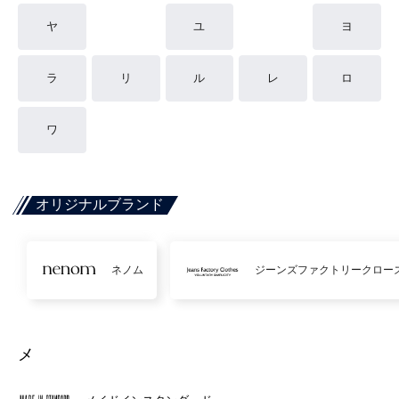
ヤ
ユ
ヨ
ラ
リ
ル
レ
ロ
ワ
オリジナルブランド
ネノム
ジーンズファクトリークロー
メ