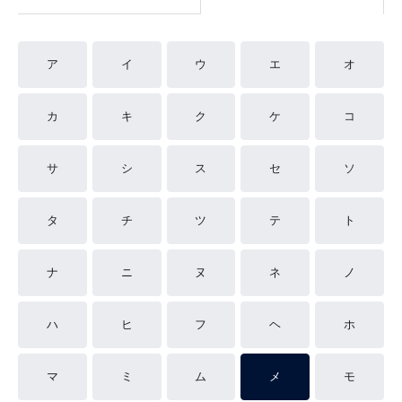
ア
イ
ウ
エ
オ
カ
キ
ク
ケ
コ
サ
シ
ス
セ
ソ
タ
チ
ツ
テ
ト
ナ
ニ
ヌ
ネ
ノ
ハ
ヒ
フ
ヘ
ホ
マ
ミ
ム
メ
モ