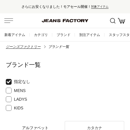
さらにお安くなりました！モアセール開催！
対象アイテム
新着アイテム
カテゴリ
ブランド
別注アイテム
スタッフスタ
ジーンズファクトリー
ブランド一覧
ブランド一覧
指定なし
MENS
LADYS
KIDS
アルファベット
カタカナ