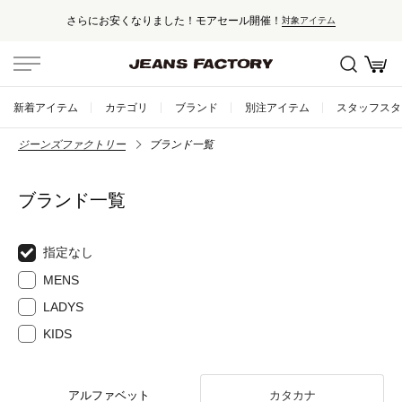
さらにお安くなりました！モアセール開催！
対象アイテム
新着アイテム
カテゴリ
ブランド
別注アイテム
スタッフスタ
ジーンズファクトリー
ブランド一覧
ブランド一覧
指定なし
MENS
LADYS
KIDS
アルファベット
カタカナ