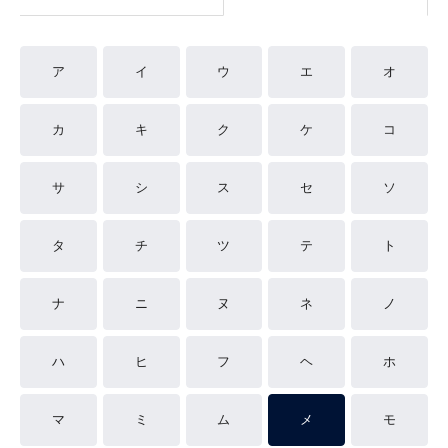
ア
イ
ウ
エ
オ
カ
キ
ク
ケ
コ
サ
シ
ス
セ
ソ
タ
チ
ツ
テ
ト
ナ
ニ
ヌ
ネ
ノ
ハ
ヒ
フ
ヘ
ホ
マ
ミ
ム
メ
モ