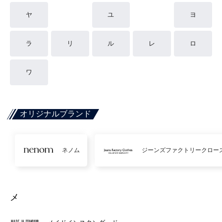
ヤ
ユ
ヨ
ラ
リ
ル
レ
ロ
ワ
オリジナルブランド
ネノム
ジーンズファクトリークロー
メ