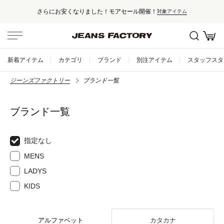
さらにお安くなりました！モアセール開催！
対象アイテム
新着アイテム
カテゴリ
ブランド
別注アイテム
スタッフスタ
ジーンズファクトリー
ブランド一覧
ブランド一覧
指定なし
MENS
LADYS
KIDS
アルファベット
カタカナ