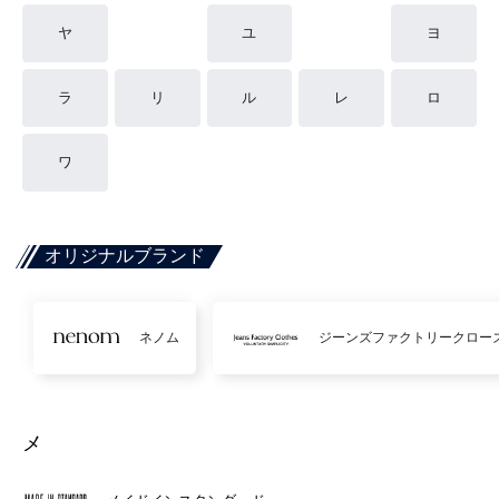
ヤ
ユ
ヨ
ラ
リ
ル
レ
ロ
ワ
オリジナルブランド
ネノム
ジーンズファクトリークロー
メ