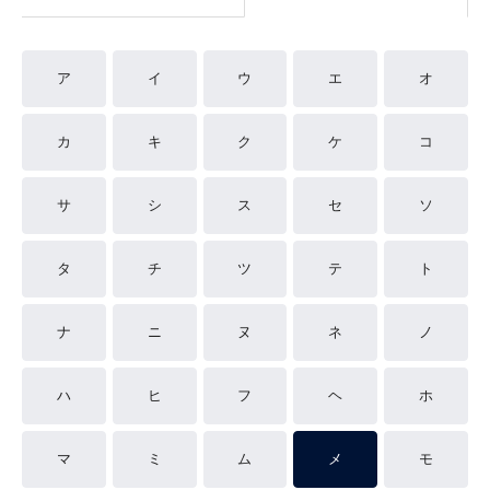
ア
イ
ウ
エ
オ
カ
キ
ク
ケ
コ
サ
シ
ス
セ
ソ
タ
チ
ツ
テ
ト
ナ
ニ
ヌ
ネ
ノ
ハ
ヒ
フ
ヘ
ホ
マ
ミ
ム
メ
モ