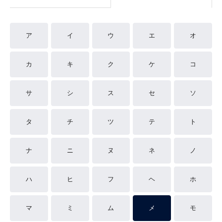
ア
イ
ウ
エ
オ
カ
キ
ク
ケ
コ
サ
シ
ス
セ
ソ
タ
チ
ツ
テ
ト
ナ
ニ
ヌ
ネ
ノ
ハ
ヒ
フ
ヘ
ホ
マ
ミ
ム
メ
モ