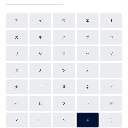
ア
イ
ウ
エ
オ
カ
キ
ク
ケ
コ
サ
シ
ス
セ
ソ
タ
チ
ツ
テ
ト
ナ
ニ
ヌ
ネ
ノ
ハ
ヒ
フ
ヘ
ホ
マ
ミ
ム
メ
モ