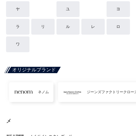
ヤ
ユ
ヨ
ラ
リ
ル
レ
ロ
ワ
オリジナルブランド
ネノム
ジーンズファクトリークロー
メ