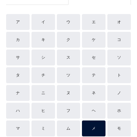
ア
イ
ウ
エ
オ
カ
キ
ク
ケ
コ
サ
シ
ス
セ
ソ
タ
チ
ツ
テ
ト
ナ
ニ
ヌ
ネ
ノ
ハ
ヒ
フ
ヘ
ホ
マ
ミ
ム
メ
モ