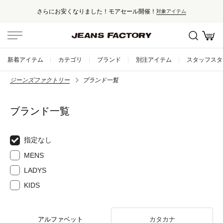
さらにお安くなりました！モアセール開催！
対象アイテム
新着アイテム
カテゴリ
ブランド
別注アイテム
スタッフスタ
ジーンズファクトリー
ブランド一覧
ブランド一覧
指定なし
MENS
LADYS
KIDS
アルファベット
カタカナ