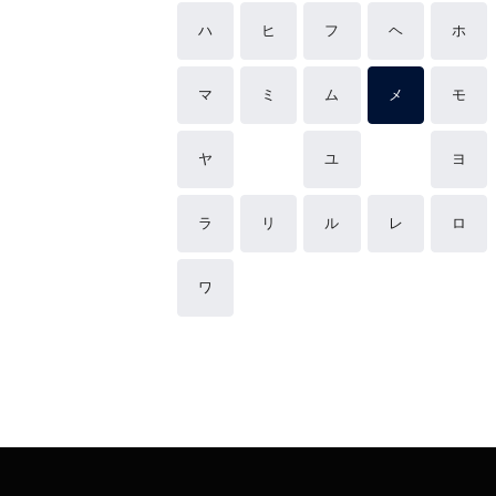
ハ
ヒ
フ
ヘ
ホ
マ
ミ
ム
メ
モ
ヤ
ユ
ヨ
ラ
リ
ル
レ
ロ
ワ