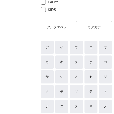
LADYS
KIDS
アルファベット
カタカナ
ア
イ
ウ
エ
オ
カ
キ
ク
ケ
コ
サ
シ
ス
セ
ソ
タ
チ
ツ
テ
ト
ナ
ニ
ヌ
ネ
ノ