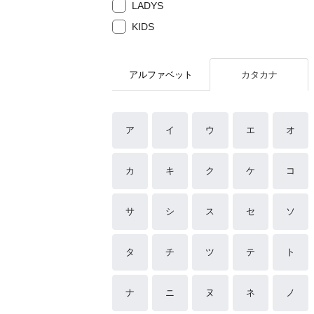
LADYS
KIDS
アルファベット
カタカナ
ア
イ
ウ
エ
オ
カ
キ
ク
ケ
コ
サ
シ
ス
セ
ソ
タ
チ
ツ
テ
ト
ナ
ニ
ヌ
ネ
ノ