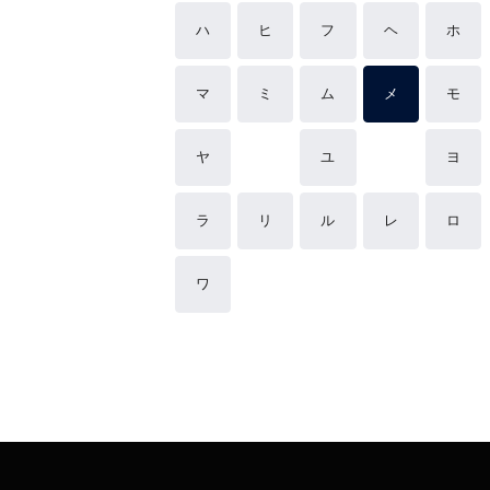
ハ
ヒ
フ
ヘ
ホ
マ
ミ
ム
メ
モ
ヤ
ユ
ヨ
ラ
リ
ル
レ
ロ
ワ