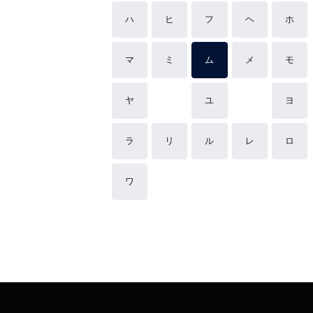
ハ
ヒ
フ
ヘ
ホ
マ
ミ
ム
メ
モ
ヤ
ユ
ヨ
ラ
リ
ル
レ
ロ
ワ