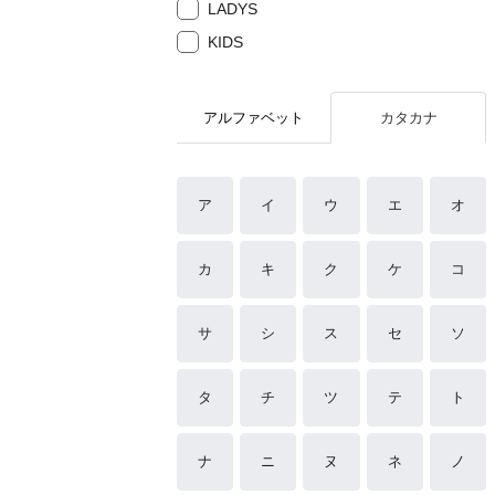
LADYS
KIDS
アルファベット
カタカナ
ア
イ
ウ
エ
オ
カ
キ
ク
ケ
コ
サ
シ
ス
セ
ソ
タ
チ
ツ
テ
ト
ナ
ニ
ヌ
ネ
ノ