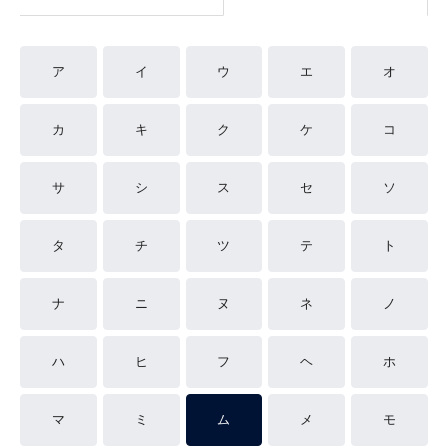
ア
イ
ウ
エ
オ
カ
キ
ク
ケ
コ
サ
シ
ス
セ
ソ
タ
チ
ツ
テ
ト
ナ
ニ
ヌ
ネ
ノ
ハ
ヒ
フ
ヘ
ホ
マ
ミ
ム
メ
モ