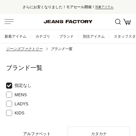
さらにお安くなりました！モアセール開催！
対象アイテム
新着アイテム
カテゴリ
ブランド
別注アイテム
スタッフスタ
ジーンズファクトリー
ブランド一覧
ブランド一覧
指定なし
MENS
LADYS
KIDS
アルファベット
カタカナ