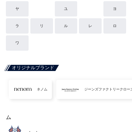
ヤ
ユ
ヨ
ラ
リ
ル
レ
ロ
ワ
オリジナルブランド
ネノム
ジーンズファクトリークロー
ム