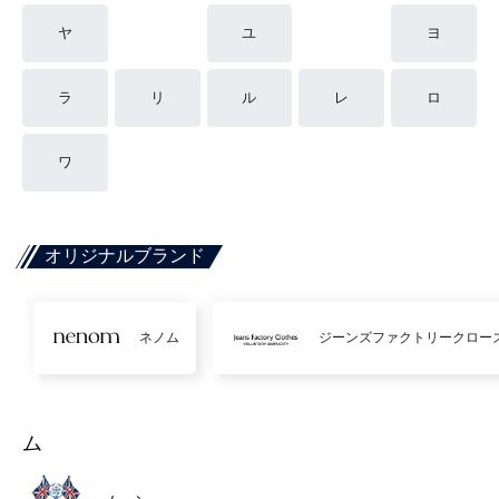
ヤ
ユ
ヨ
ラ
リ
ル
レ
ロ
ワ
オリジナルブランド
ネノム
ジーンズファクトリークロー
ム