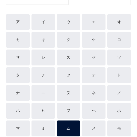
ア
イ
ウ
エ
オ
カ
キ
ク
ケ
コ
サ
シ
ス
セ
ソ
タ
チ
ツ
テ
ト
ナ
ニ
ヌ
ネ
ノ
ハ
ヒ
フ
ヘ
ホ
マ
ミ
ム
メ
モ