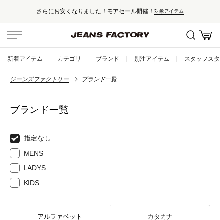
さらにお安くなりました！モアセール開催！
対象アイテム
新着アイテム
カテゴリ
ブランド
別注アイテム
スタッフスタ
ジーンズファクトリー
ブランド一覧
ブランド一覧
指定なし
MENS
LADYS
KIDS
アルファベット
カタカナ