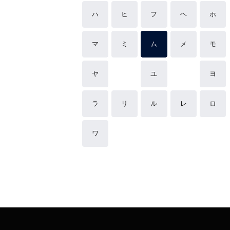
ハ
ヒ
フ
ヘ
ホ
マ
ミ
ム
メ
モ
ヤ
ユ
ヨ
ラ
リ
ル
レ
ロ
ワ