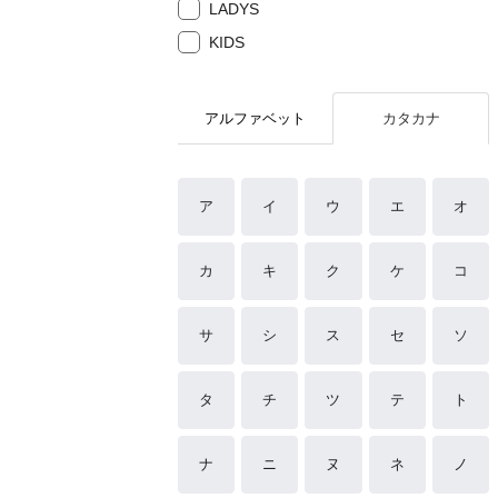
LADYS
KIDS
アルファベット
カタカナ
ア
イ
ウ
エ
オ
カ
キ
ク
ケ
コ
サ
シ
ス
セ
ソ
タ
チ
ツ
テ
ト
ナ
ニ
ヌ
ネ
ノ