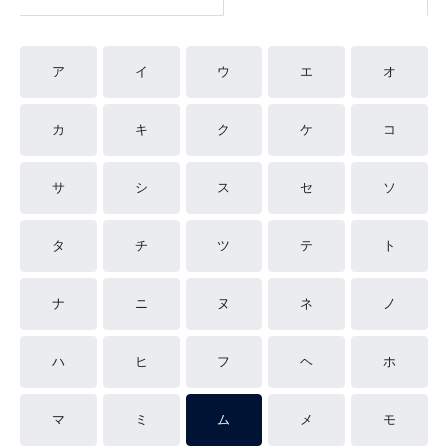
ア
イ
ウ
エ
オ
カ
キ
ク
ケ
コ
サ
シ
ス
セ
ソ
タ
チ
ツ
テ
ト
ナ
ニ
ヌ
ネ
ノ
ハ
ヒ
フ
ヘ
ホ
マ
ミ
ム
メ
モ