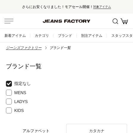
さらにお安くなりました！モアセール開催！
対象アイテム
新着アイテム
カテゴリ
ブランド
別注アイテム
スタッフスタ
ジーンズファクトリー
ブランド一覧
ブランド一覧
指定なし
MENS
LADYS
KIDS
アルファベット
カタカナ