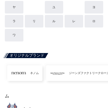
ヤ
ユ
ヨ
ラ
リ
ル
レ
ロ
ワ
オリジナルブランド
ネノム
ジーンズファクトリークロー
ム