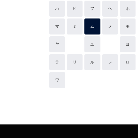
ハ
ヒ
フ
ヘ
ホ
マ
ミ
ム
メ
モ
ヤ
ユ
ヨ
ラ
リ
ル
レ
ロ
ワ