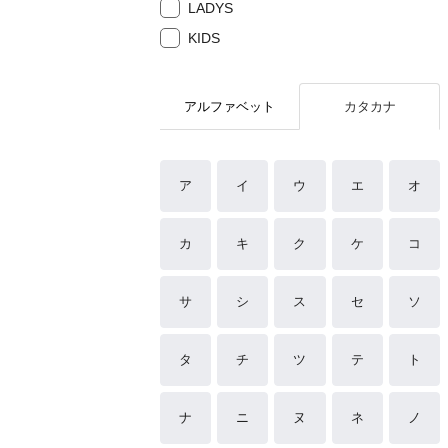
LADYS
KIDS
アルファベット
カタカナ
ア
イ
ウ
エ
オ
カ
キ
ク
ケ
コ
サ
シ
ス
セ
ソ
タ
チ
ツ
テ
ト
ナ
ニ
ヌ
ネ
ノ