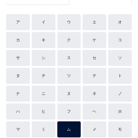
ア
イ
ウ
エ
オ
カ
キ
ク
ケ
コ
サ
シ
ス
セ
ソ
タ
チ
ツ
テ
ト
ナ
ニ
ヌ
ネ
ノ
ハ
ヒ
フ
ヘ
ホ
マ
ミ
ム
メ
モ