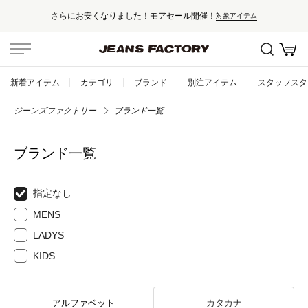
さらにお安くなりました！モアセール開催！
対象アイテム
新着アイテム
カテゴリ
ブランド
別注アイテム
スタッフスタ
ジーンズファクトリー
ブランド一覧
ブランド一覧
指定なし
MENS
LADYS
KIDS
アルファベット
カタカナ