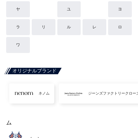
ヤ
ユ
ヨ
ラ
リ
ル
レ
ロ
ワ
オリジナルブランド
ネノム
ジーンズファクトリークロー
ム