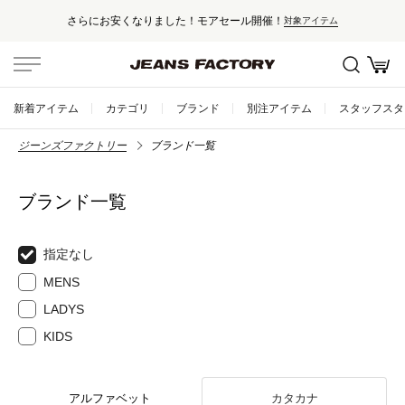
さらにお安くなりました！モアセール開催！
対象アイテム
新着アイテム
カテゴリ
ブランド
別注アイテム
スタッフスタ
ジーンズファクトリー
ブランド一覧
ブランド一覧
指定なし
MENS
LADYS
KIDS
アルファベット
カタカナ