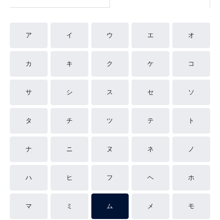
ア
イ
ウ
エ
オ
カ
キ
ク
ケ
コ
サ
シ
ス
セ
ソ
タ
チ
ツ
テ
ト
ナ
ニ
ヌ
ネ
ノ
ハ
ヒ
フ
ヘ
ホ
マ
ミ
ム
メ
モ