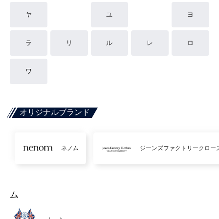
ヤ
ユ
ヨ
ラ
リ
ル
レ
ロ
ワ
オリジナルブランド
ネノム
ジーンズファクトリークロー
ム