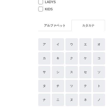
LADYS
KIDS
アルファベット
カタカナ
ア
イ
ウ
エ
オ
カ
キ
ク
ケ
コ
サ
シ
ス
セ
ソ
タ
チ
ツ
テ
ト
ナ
ニ
ヌ
ネ
ノ