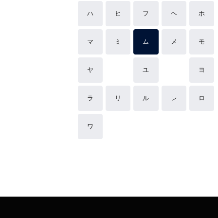
ハ
ヒ
フ
ヘ
ホ
マ
ミ
ム
メ
モ
ヤ
ユ
ヨ
ラ
リ
ル
レ
ロ
ワ