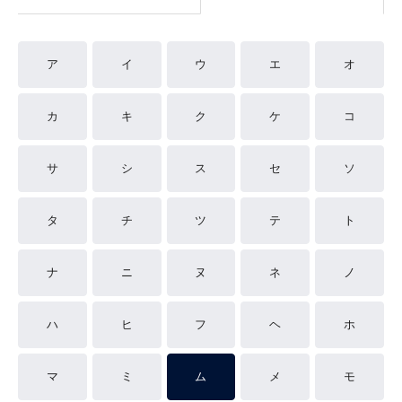
ア
イ
ウ
エ
オ
カ
キ
ク
ケ
コ
サ
シ
ス
セ
ソ
タ
チ
ツ
テ
ト
ナ
ニ
ヌ
ネ
ノ
ハ
ヒ
フ
ヘ
ホ
マ
ミ
ム
メ
モ