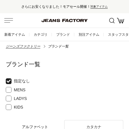
さらにお安くなりました！モアセール開催！
対象アイテム
新着アイテム
カテゴリ
ブランド
別注アイテム
スタッフスタ
ジーンズファクトリー
ブランド一覧
ブランド一覧
指定なし
MENS
LADYS
KIDS
アルファベット
カタカナ