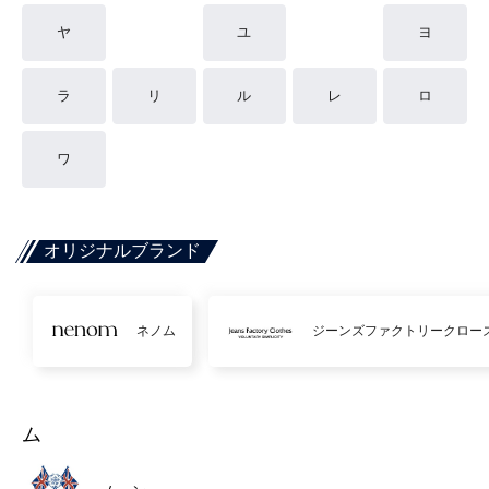
ヤ
ユ
ヨ
ラ
リ
ル
レ
ロ
ワ
オリジナルブランド
ネノム
ジーンズファクトリークロー
ム