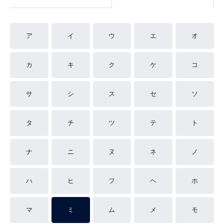
ア
イ
ウ
エ
オ
カ
キ
ク
ケ
コ
サ
シ
ス
セ
ソ
タ
チ
ツ
テ
ト
ナ
ニ
ヌ
ネ
ノ
ハ
ヒ
フ
ヘ
ホ
マ
ミ
ム
メ
モ