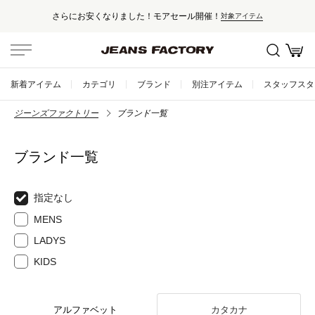
さらにお安くなりました！モアセール開催！
対象アイテム
新着アイテム
カテゴリ
ブランド
別注アイテム
スタッフスタ
ジーンズファクトリー
ブランド一覧
ブランド一覧
指定なし
MENS
LADYS
KIDS
アルファベット
カタカナ