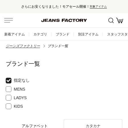
さらにお安くなりました！モアセール開催！
対象アイテム
新着アイテム
カテゴリ
ブランド
別注アイテム
スタッフスタ
ジーンズファクトリー
ブランド一覧
ブランド一覧
指定なし
MENS
LADYS
KIDS
アルファベット
カタカナ