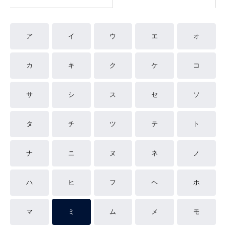
ア
イ
ウ
エ
オ
カ
キ
ク
ケ
コ
サ
シ
ス
セ
ソ
タ
チ
ツ
テ
ト
ナ
ニ
ヌ
ネ
ノ
ハ
ヒ
フ
ヘ
ホ
マ
ミ
ム
メ
モ