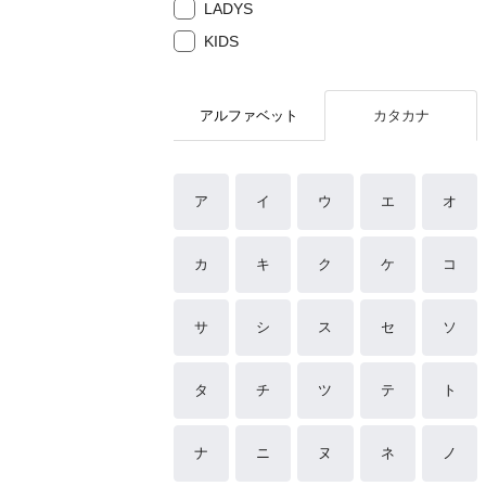
LADYS
KIDS
アルファベット
カタカナ
ア
イ
ウ
エ
オ
カ
キ
ク
ケ
コ
サ
シ
ス
セ
ソ
タ
チ
ツ
テ
ト
ナ
ニ
ヌ
ネ
ノ