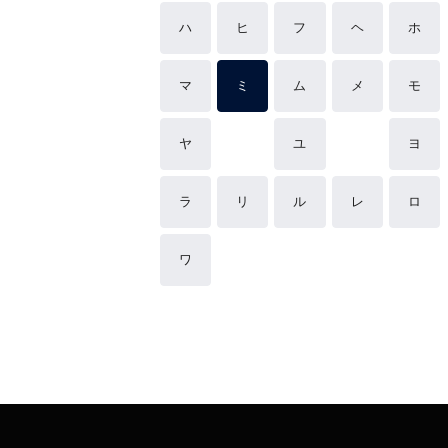
ハ
ヒ
フ
ヘ
ホ
マ
ミ
ム
メ
モ
ヤ
ユ
ヨ
ラ
リ
ル
レ
ロ
ワ