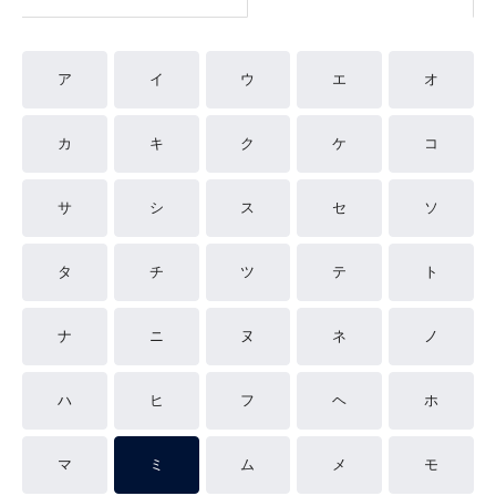
ア
イ
ウ
エ
オ
カ
キ
ク
ケ
コ
サ
シ
ス
セ
ソ
タ
チ
ツ
テ
ト
ナ
ニ
ヌ
ネ
ノ
ハ
ヒ
フ
ヘ
ホ
マ
ミ
ム
メ
モ