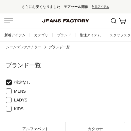
さらにお安くなりました！モアセール開催！
対象アイテム
新着アイテム
カテゴリ
ブランド
別注アイテム
スタッフスタ
ジーンズファクトリー
ブランド一覧
ブランド一覧
指定なし
MENS
LADYS
KIDS
アルファベット
カタカナ