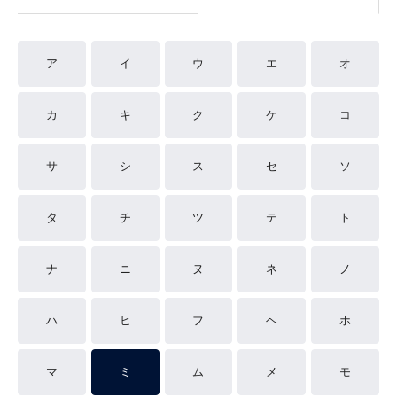
ア
イ
ウ
エ
オ
カ
キ
ク
ケ
コ
サ
シ
ス
セ
ソ
タ
チ
ツ
テ
ト
ナ
ニ
ヌ
ネ
ノ
ハ
ヒ
フ
ヘ
ホ
マ
ミ
ム
メ
モ