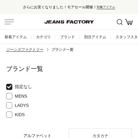
さらにお安くなりました！モアセール開催！
対象アイテム
新着アイテム
カテゴリ
ブランド
別注アイテム
スタッフスタ
ジーンズファクトリー
ブランド一覧
ブランド一覧
指定なし
MENS
LADYS
KIDS
アルファベット
カタカナ