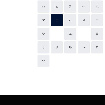
ハ
ヒ
フ
ヘ
ホ
マ
ミ
ム
メ
モ
ヤ
ユ
ヨ
ラ
リ
ル
レ
ロ
ワ