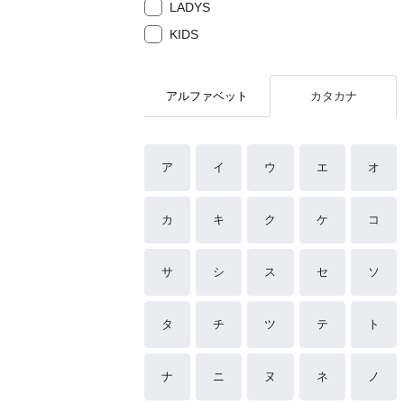
LADYS
KIDS
アルファベット
カタカナ
ア
イ
ウ
エ
オ
カ
キ
ク
ケ
コ
サ
シ
ス
セ
ソ
タ
チ
ツ
テ
ト
ナ
ニ
ヌ
ネ
ノ