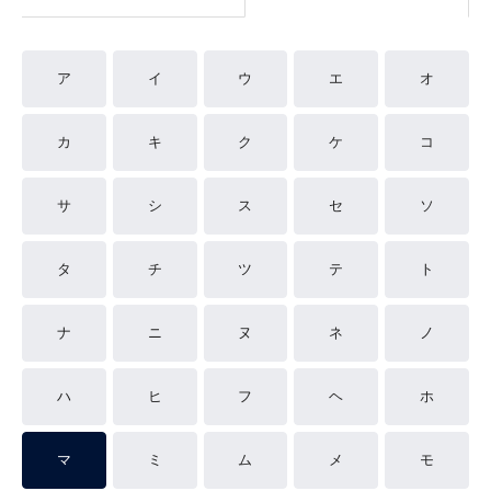
ア
イ
ウ
エ
オ
カ
キ
ク
ケ
コ
サ
シ
ス
セ
ソ
タ
チ
ツ
テ
ト
ナ
ニ
ヌ
ネ
ノ
ハ
ヒ
フ
ヘ
ホ
マ
ミ
ム
メ
モ