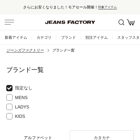
さらにお安くなりました！モアセール開催！
対象アイテム
新着アイテム
カテゴリ
ブランド
別注アイテム
スタッフスタ
ジーンズファクトリー
ブランド一覧
ブランド一覧
指定なし
MENS
LADYS
KIDS
アルファベット
カタカナ