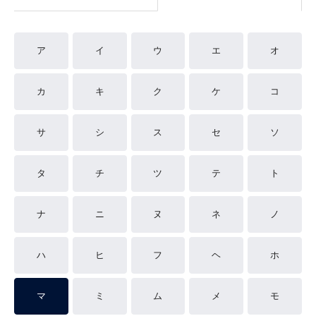
ア
イ
ウ
エ
オ
カ
キ
ク
ケ
コ
サ
シ
ス
セ
ソ
タ
チ
ツ
テ
ト
ナ
ニ
ヌ
ネ
ノ
ハ
ヒ
フ
ヘ
ホ
マ
ミ
ム
メ
モ