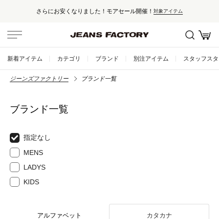
さらにお安くなりました！モアセール開催！
対象アイテム
新着アイテム
カテゴリ
ブランド
別注アイテム
スタッフスタ
ジーンズファクトリー
ブランド一覧
ブランド一覧
指定なし
MENS
LADYS
KIDS
アルファベット
カタカナ