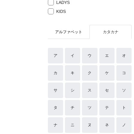
LADYS
KIDS
アルファベット
カタカナ
ア
イ
ウ
エ
オ
カ
キ
ク
ケ
コ
サ
シ
ス
セ
ソ
タ
チ
ツ
テ
ト
ナ
ニ
ヌ
ネ
ノ