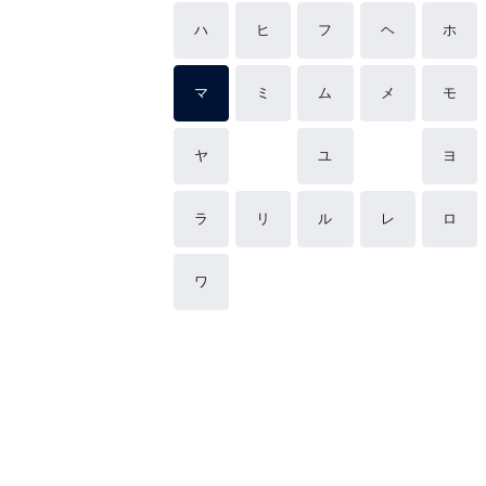
ハ
ヒ
フ
ヘ
ホ
マ
ミ
ム
メ
モ
ヤ
ユ
ヨ
ラ
リ
ル
レ
ロ
ワ