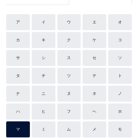
ア
イ
ウ
エ
オ
カ
キ
ク
ケ
コ
サ
シ
ス
セ
ソ
タ
チ
ツ
テ
ト
ナ
ニ
ヌ
ネ
ノ
ハ
ヒ
フ
ヘ
ホ
マ
ミ
ム
メ
モ