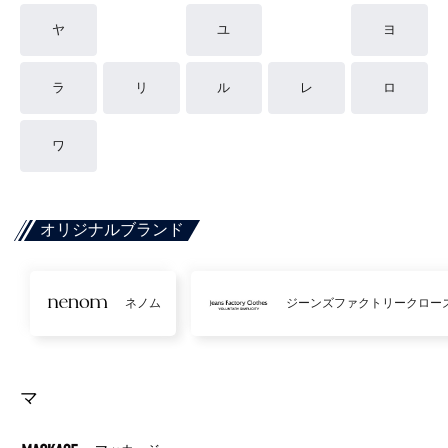
ヤ
ユ
ヨ
ラ
リ
ル
レ
ロ
ワ
オリジナルブランド
ネノム
ジーンズファクトリークロー
マ