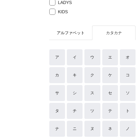
LADYS
KIDS
アルファベット
カタカナ
ア
イ
ウ
エ
オ
カ
キ
ク
ケ
コ
サ
シ
ス
セ
ソ
タ
チ
ツ
テ
ト
ナ
ニ
ヌ
ネ
ノ