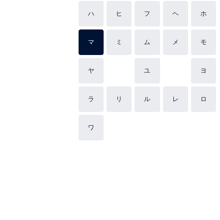
ハ
ヒ
フ
ヘ
ホ
マ
ミ
ム
メ
モ
ヤ
ユ
ヨ
ラ
リ
ル
レ
ロ
ワ