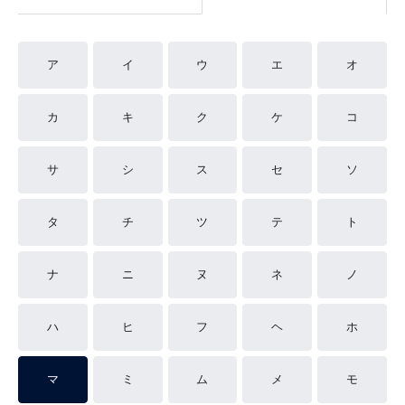
ア
イ
ウ
エ
オ
カ
キ
ク
ケ
コ
サ
シ
ス
セ
ソ
タ
チ
ツ
テ
ト
ナ
ニ
ヌ
ネ
ノ
ハ
ヒ
フ
ヘ
ホ
マ
ミ
ム
メ
モ