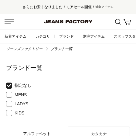
さらにお安くなりました！モアセール開催！
対象アイテム
新着アイテム
カテゴリ
ブランド
別注アイテム
スタッフスタ
ジーンズファクトリー
ブランド一覧
ブランド一覧
指定なし
MENS
LADYS
KIDS
アルファベット
カタカナ