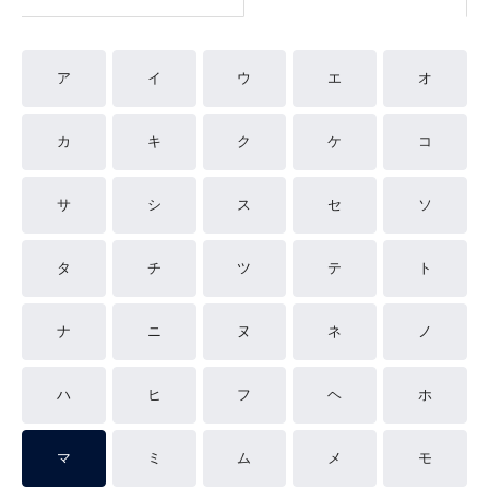
ア
イ
ウ
エ
オ
カ
キ
ク
ケ
コ
サ
シ
ス
セ
ソ
タ
チ
ツ
テ
ト
ナ
ニ
ヌ
ネ
ノ
ハ
ヒ
フ
ヘ
ホ
マ
ミ
ム
メ
モ