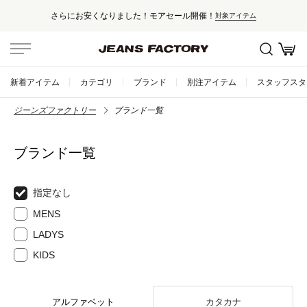
さらにお安くなりました！モアセール開催！
対象アイテム
新着アイテム
カテゴリ
ブランド
別注アイテム
スタッフスタ
ジーンズファクトリー
ブランド一覧
ブランド一覧
指定なし
MENS
LADYS
KIDS
アルファベット
カタカナ