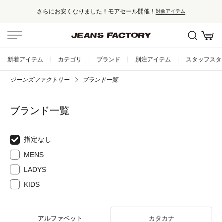
さらにお安くなりました！モアセール開催！
対象アイテム
新着アイテム
カテゴリ
ブランド
別注アイテム
スタッフスタ
ジーンズファクトリー
ブランド一覧
ブランド一覧
指定なし
MENS
LADYS
KIDS
アルファベット
カタカナ