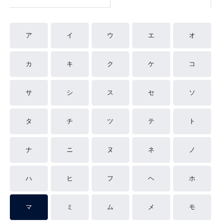
ア
イ
ウ
エ
オ
カ
キ
ク
ケ
コ
サ
シ
ス
セ
ソ
タ
チ
ツ
テ
ト
ナ
ニ
ヌ
ネ
ノ
ハ
ヒ
フ
ヘ
ホ
マ
ミ
ム
メ
モ