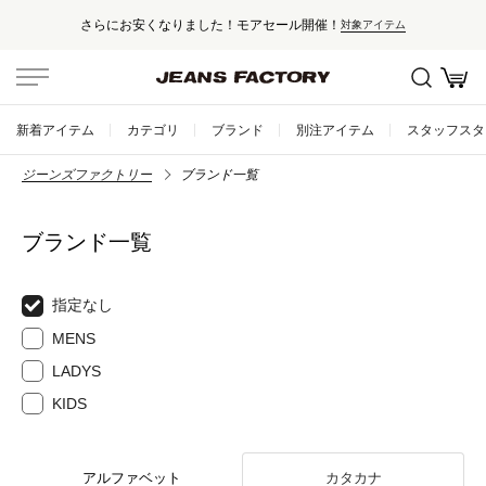
さらにお安くなりました！モアセール開催！
対象アイテム
新着アイテム
カテゴリ
ブランド
別注アイテム
スタッフスタ
ジーンズファクトリー
ブランド一覧
ブランド一覧
指定なし
MENS
LADYS
KIDS
アルファベット
カタカナ