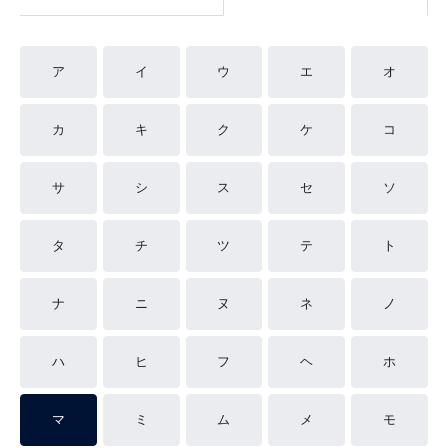
ア
イ
ウ
エ
オ
カ
キ
ク
ケ
コ
サ
シ
ス
セ
ソ
タ
チ
ツ
テ
ト
ナ
ニ
ヌ
ネ
ノ
ハ
ヒ
フ
ヘ
ホ
マ
ミ
ム
メ
モ