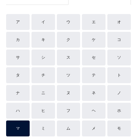
ア
イ
ウ
エ
オ
カ
キ
ク
ケ
コ
サ
シ
ス
セ
ソ
タ
チ
ツ
テ
ト
ナ
ニ
ヌ
ネ
ノ
ハ
ヒ
フ
ヘ
ホ
マ
ミ
ム
メ
モ