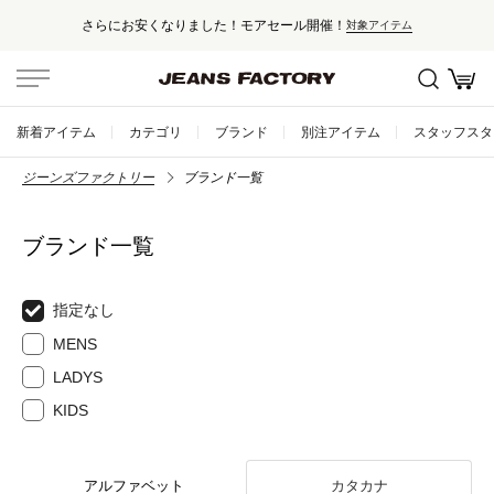
さらにお安くなりました！モアセール開催！
対象アイテム
新着アイテム
カテゴリ
ブランド
別注アイテム
スタッフスタ
ジーンズファクトリー
ブランド一覧
ブランド一覧
指定なし
MENS
LADYS
KIDS
アルファベット
カタカナ