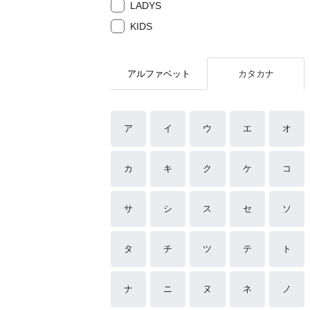
LADYS
KIDS
アルファベット
カタカナ
ア
イ
ウ
エ
オ
カ
キ
ク
ケ
コ
サ
シ
ス
セ
ソ
タ
チ
ツ
テ
ト
ナ
ニ
ヌ
ネ
ノ