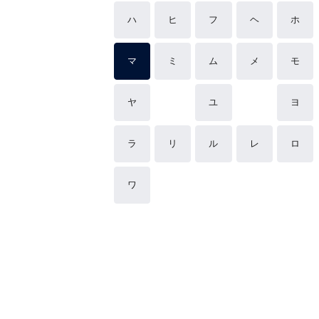
ハ
ヒ
フ
ヘ
ホ
マ
ミ
ム
メ
モ
ヤ
ユ
ヨ
ラ
リ
ル
レ
ロ
ワ