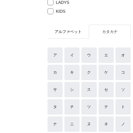
LADYS
KIDS
アルファベット
カタカナ
ア
イ
ウ
エ
オ
カ
キ
ク
ケ
コ
サ
シ
ス
セ
ソ
タ
チ
ツ
テ
ト
ナ
ニ
ヌ
ネ
ノ