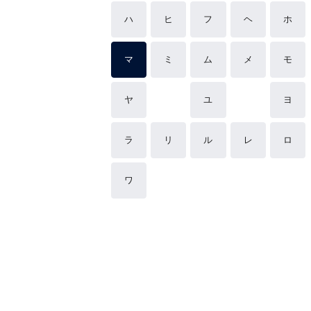
ハ
ヒ
フ
ヘ
ホ
マ
ミ
ム
メ
モ
ヤ
ユ
ヨ
ラ
リ
ル
レ
ロ
ワ