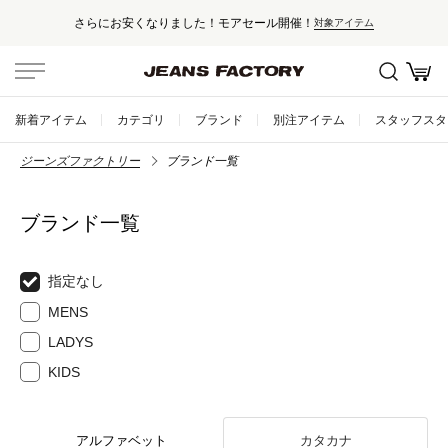
さらにお安くなりました！モアセール開催！
対象アイテム
新着アイテム
カテゴリ
ブランド
別注アイテム
スタッフスタ
ジーンズファクトリー
ブランド一覧
ブランド一覧
指定なし
MENS
LADYS
KIDS
アルファベット
カタカナ