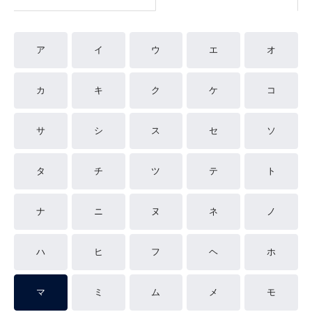
ア
イ
ウ
エ
オ
カ
キ
ク
ケ
コ
サ
シ
ス
セ
ソ
タ
チ
ツ
テ
ト
ナ
ニ
ヌ
ネ
ノ
ハ
ヒ
フ
ヘ
ホ
マ
ミ
ム
メ
モ