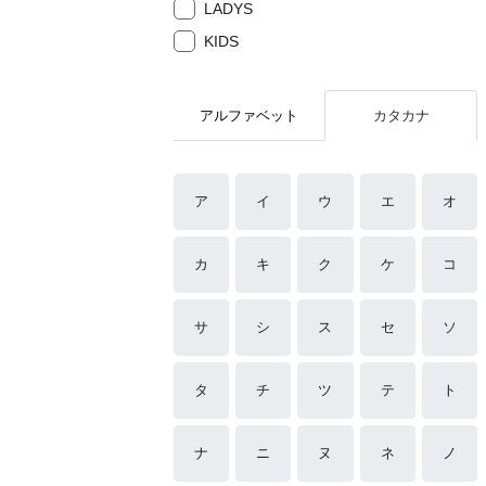
LADYS
KIDS
アルファベット
カタカナ
ア
イ
ウ
エ
オ
カ
キ
ク
ケ
コ
サ
シ
ス
セ
ソ
タ
チ
ツ
テ
ト
ナ
ニ
ヌ
ネ
ノ