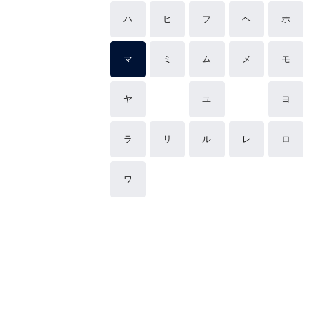
ハ
ヒ
フ
ヘ
ホ
マ
ミ
ム
メ
モ
ヤ
ユ
ヨ
ラ
リ
ル
レ
ロ
ワ