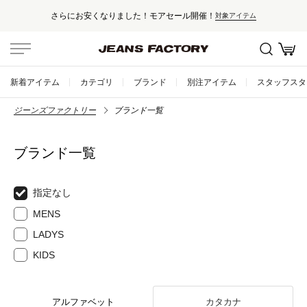
さらにお安くなりました！モアセール開催！
対象アイテム
新着アイテム
カテゴリ
ブランド
別注アイテム
スタッフスタ
ジーンズファクトリー
ブランド一覧
ブランド一覧
指定なし
MENS
LADYS
KIDS
アルファベット
カタカナ