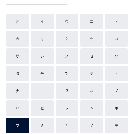
ア
イ
ウ
エ
オ
カ
キ
ク
ケ
コ
サ
シ
ス
セ
ソ
タ
チ
ツ
テ
ト
ナ
ニ
ヌ
ネ
ノ
ハ
ヒ
フ
ヘ
ホ
マ
ミ
ム
メ
モ