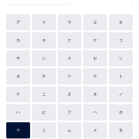
ア
イ
ウ
エ
オ
カ
キ
ク
ケ
コ
サ
シ
ス
セ
ソ
タ
チ
ツ
テ
ト
ナ
ニ
ヌ
ネ
ノ
ハ
ヒ
フ
ヘ
ホ
マ
ミ
ム
メ
モ