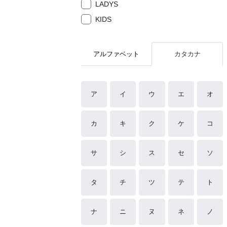
LADYS
KIDS
アルファベット
カタカナ
ア
イ
ウ
エ
オ
カ
キ
ク
ケ
コ
サ
シ
ス
セ
ソ
タ
チ
ツ
テ
ト
ナ
ニ
ヌ
ネ
ノ