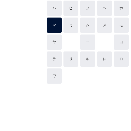
ハ
ヒ
フ
ヘ
ホ
マ
ミ
ム
メ
モ
ヤ
ユ
ヨ
ラ
リ
ル
レ
ロ
ワ