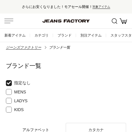
さらにお安くなりました！モアセール開催！
対象アイテム
新着アイテム
カテゴリ
ブランド
別注アイテム
スタッフスタ
ジーンズファクトリー
ブランド一覧
ブランド一覧
指定なし
MENS
LADYS
KIDS
アルファベット
カタカナ