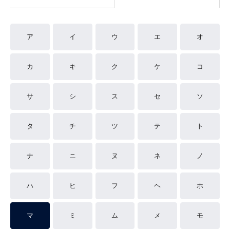
ア
イ
ウ
エ
オ
カ
キ
ク
ケ
コ
サ
シ
ス
セ
ソ
タ
チ
ツ
テ
ト
ナ
ニ
ヌ
ネ
ノ
ハ
ヒ
フ
ヘ
ホ
マ
ミ
ム
メ
モ