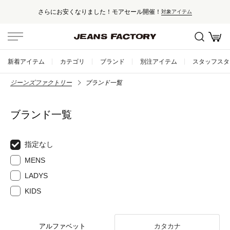
さらにお安くなりました！モアセール開催！
対象アイテム
新着アイテム
カテゴリ
ブランド
別注アイテム
スタッフスタ
ジーンズファクトリー
ブランド一覧
ブランド一覧
指定なし
MENS
LADYS
KIDS
アルファベット
カタカナ