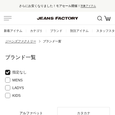
さらにお安くなりました！モアセール開催！
対象アイテム
新着アイテム
カテゴリ
ブランド
別注アイテム
スタッフスタ
ジーンズファクトリー
ブランド一覧
ブランド一覧
指定なし
MENS
LADYS
KIDS
アルファベット
カタカナ