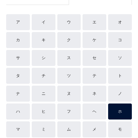
ア
イ
ウ
エ
オ
カ
キ
ク
ケ
コ
サ
シ
ス
セ
ソ
タ
チ
ツ
テ
ト
ナ
ニ
ヌ
ネ
ノ
ハ
ヒ
フ
ヘ
ホ
マ
ミ
ム
メ
モ