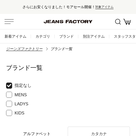
さらにお安くなりました！モアセール開催！
対象アイテム
新着アイテム
カテゴリ
ブランド
別注アイテム
スタッフスタ
ジーンズファクトリー
ブランド一覧
ブランド一覧
指定なし
MENS
LADYS
KIDS
アルファベット
カタカナ