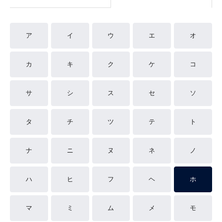
ア
イ
ウ
エ
オ
カ
キ
ク
ケ
コ
サ
シ
ス
セ
ソ
タ
チ
ツ
テ
ト
ナ
ニ
ヌ
ネ
ノ
ハ
ヒ
フ
ヘ
ホ
マ
ミ
ム
メ
モ